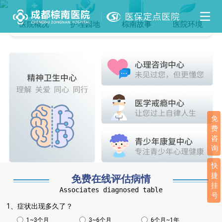
医院概况
护理园地
棕南故事
医院环境
免
费
咨
询
快
捷
免费在线评估病情
挂
Associates diagnosed table
号
1、症状出现多久了？
1~3个月
3~6个月
6个月~1年