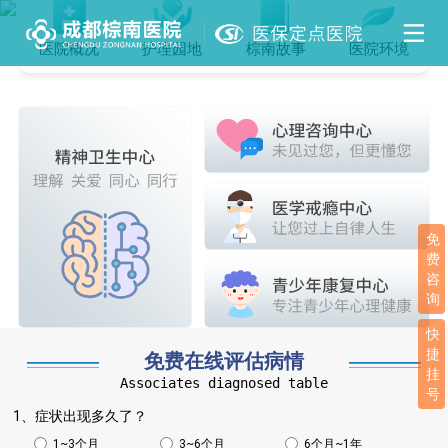
医院概况
护理园地
棕南故事
医院环境
免
费
咨
询
快
捷
免费在线评估病情
挂
Associates diagnosed table
号
1、症状出现多久了？
1~3个月
3~6个月
6个月~1年